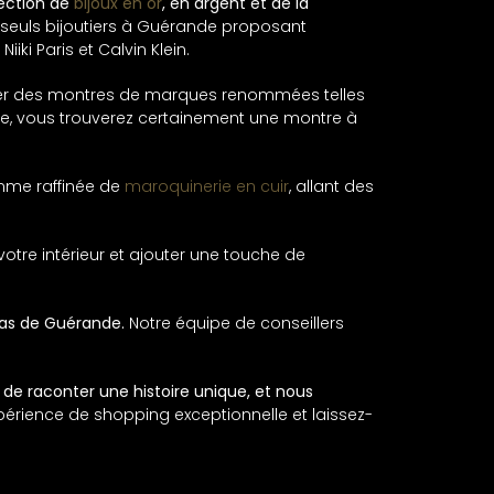
lection de
bijoux en or
, en argent et de la
 seuls bijoutiers à Guérande proposant
ki Paris et Calvin Klein.
ionner des montres de marques renommées telles
finée, vous trouverez certainement une montre à
me raffinée de
maroquinerie en cuir
, allant des
votre intérieur et ajouter une touche de
pas de Guérande.
Notre équipe de conseillers
 de raconter une histoire unique, et nous
périence de shopping exceptionnelle et laissez-