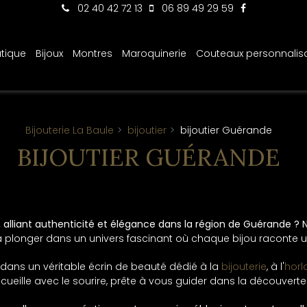
02 40 42 72 13
06 89 49 29 59
tique
Bijoux
Montres
Maroquinerie
Couteaux personnalis
Bijouterie La Baule
bijoutier
bijoutier Guérande
BIJOUTIER GUÉRANDE
lliant authenticité et élégance dans la région de Guérande ? N
à plonger dans un univers fascinant où chaque bijou raconte un
 dans un véritable écrin de beauté dédié à la
bijouterie
, à l'
horl
eille avec le sourire, prête à vous guider dans la découverte