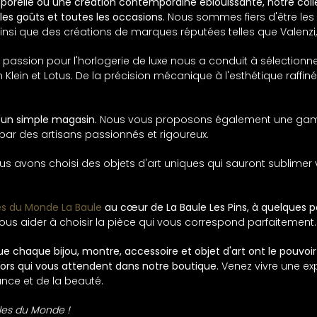
porelle ou une création contemporaine éblouissante, notre col
es goûts et toutes les occasions.
Nous sommes fiers d'être les
i que des créations de marques réputées telles que Valenzi, Nii
re passion pour l'horlogerie de luxe nous a conduit à sélect
lvin Klein et Lotus. De la précision mécanique à l'esthétique raf
'un simple magasin.
Nous vous proposons également une gam
par des artisans passionnés et rigoureux.
ous avons choisi des objets d'art uniques qui sauront sublimer 
es du Monde La Baule
au cœur de La Baule Les Pins, à quelques 
vous aider à choisir la pièce qui vous correspond parfaitement.
 chaque bijou, montre, accessoire et objet d'art ont le pouvoir
ors qui vous attendent dans notre boutique.
Venez vivre une ex
nce et de la beauté.
lles du Monde !