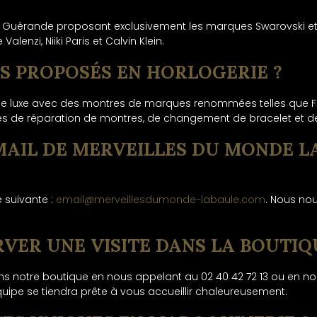
er à Guérande proposant exclusivement les marques Swarovski 
lenzi, Niiki Paris et Calvin Klein.
ES PROPOSÉS EN HORLOGERIE ?
luxe avec des montres de marques renommées telles que Festina
ices de réparation de montres, de changement de bracelet et 
 EMAIL DE MERVEILLES DU MONDE 
 suivante :
email@merveillesdumonde-labaule.com
. Nous nou
ERVER UNE VISITE DANS LA BOUTIQ
 dans notre boutique en nous appelant au 02 40 42 72 13 ou en 
quipe se tiendra prête à vous accueillir chaleureusement.