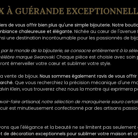
UX À GUÉRANDE EXCEPTIONNEL
 de vous offrir bien plus qu'une simple bijouterie. Notre boutiq
ambiance chaleureuse et élégante.
Nichée au cœur de l'avenue La
nsi une destination incontournable pour les passionnés de bijo
r le monde de la bijouterie, se consacre entièrement à la sélect
a célèbre marque Swarovski.
Chaque pièce est choisie avec soin p
ont émerveiller votre cœur et sublimer votre style.
la vente de bijoux.
Nous sommes également ravis de vous offri
arché.
Que vous recherchiez la précision mécanique d'une mont
vin Klein, vous trouverez chez nous la montre qui exprimera pa
savoir-faire artisanal, notre sélection de maroquinerie saura cert
 cuir est minutieusement confectionné par des artisans passio
yons que l'élégance et la beauté ne se limitent pas seulement 
et de décoration exceptionnels pour sublimer votre maison et c