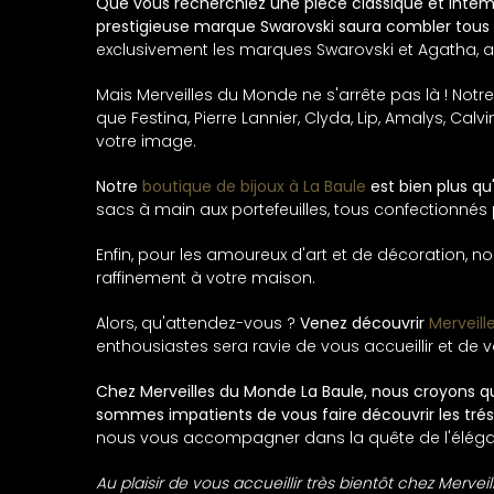
Que vous recherchiez une pièce classique et intem
prestigieuse marque Swarovski saura combler tous l
exclusivement les marques Swarovski et Agatha, ains
Mais Merveilles du Monde ne s'arrête pas là ! Not
que Festina, Pierre Lannier, Clyda, Lip, Amalys, Ca
votre image.
Notre
boutique de bijoux à La Baule
est bien plus qu
sacs à main aux portefeuilles, tous confectionnés 
Enfin, pour les amoureux d'art et de décoration, n
raffinement à votre maison.
Alors, qu'attendez-vous ?
Venez découvrir
Merveill
enthousiastes sera ravie de vous accueillir et de 
Chez Merveilles du Monde La Baule, nous croyons que
sommes impatients de vous faire découvrir les trés
nous vous accompagner dans la quête de l'éléga
Au plaisir de vous accueillir très bientôt chez Mervei