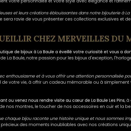
ent votre personnalité et votre style avec élégance et raffinem
euses et leurs créations éblouissantes dans notre bijouterie à La
sera ravie de vous présenter ces collections exclusives et de v
UEILLIR CHEZ MERVEILLES DU 
utique de bijoux à La Baule a éveillé votre curiosité et vous a d
 La Baule, notre passion pour les bijoux d'exception, l'horloger
ec enthousiasme et à vous offrir une attention personnalisée po
e votre vie, à offrir un cadeau mémorable ou à simplement vou
t ou venez nous rendre visite au cœur de La Baule Les Pins
, 
n de nos montres, le toucher de nos accessoires en cuir et la be
que chaque bijou raconte une histoire unique et nous sommes i
s précieux des moments inoubliables avec nos créations uniqu