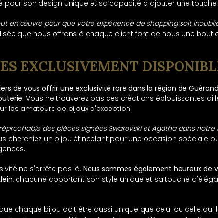
é pour son design unique et sa capacité à ajouter une touche d
ut en œuvre pour que votre expérience de shopping soit inoublia
nalisée que nous offrons à chaque client font de nous une bouti
S EXCLUSIVEMENT DISPONIBLE
s de vous offrir une exclusivité rare dans la région de Guérand
uterie.
Vous ne trouverez pas ces créations éblouissantes aille
r les amateurs de bijoux d'exception.
é irréprochable des pièces signées Swarovski et Agatha dans notre 
s cherchiez un bijou étincelant pour une occasion spéciale o
igences.
ivité ne s'arrête pas là.
Nous sommes également heureux de vo
Klein
, chacune apportant son style unique et sa touche d'élégan
ue chaque bijou doit être aussi unique que celui ou celle qui 