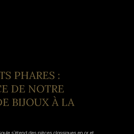
S PHARES :
CE DE NOTRE
E BIJOUX À LA
 Baule s'étend des pièces classiques en or et