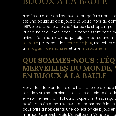
BIJOUX À LA BAULE
Nichée au cœur de l'avenue Lajarrige à La Baule Le
est une boutique de bijoux à La Baule hors du co
1987, elle propose une expérience de shopping u
la beauté et à l'excellence. En franchissant notre 
univers fascinant où chaque bijou raconte une his
La Baule
proposant la
vente de bijoux
, Merveilles
un
magasin de montres
et une
maroquinerie
.
QUI SOMMES-NOUS : L'ÉQ
MERVEILLES DU MONDE, 
EN BIJOUX À LA BAULE
Merveilles du Monde est une boutique de bijoux à L
l'art de vivre se côtoient. C'est une enseigne à ta
environnement familial où chaque client est reçu a
expérimentée et chaleureuse, se consacre à la sél
pour offrir à nos clients une collection de bijoux en
marque Swarovski. Mais Merveilles du Monde est p