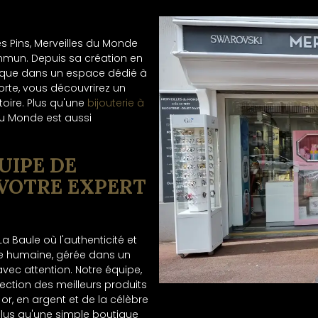
s Pins, Merveilles du Monde
mmun. Depuis sa création en
nique dans un espace dédié à
porte, vous découvrirez un
toire. Plus qu'une
bijouterie à
 du Monde est aussi
UIPE DE
VOTRE EXPERT
a Baule où l'authenticité et
ille humaine, gérée dans un
vec attention. Notre équipe,
ection des meilleurs produits
 or, en argent et de la célèbre
lus qu'une simple boutique